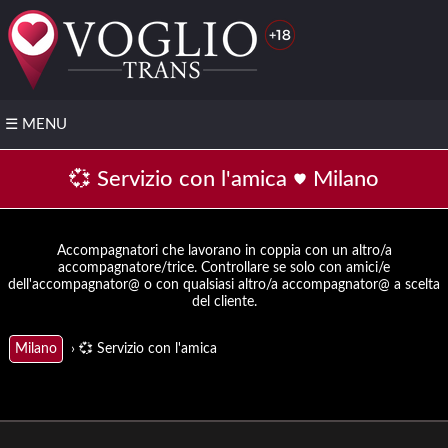
☰
MENU
❤️
💞 Servizio con l'amica
Milano
Pubblica
il tuo
profilo
GRATIS
Accompagnatori che lavorano in coppia con un altro/a
accompagnatore/trice. Controllare se solo con amici/e
▶️
dell'accompagnator@ o con qualsiasi altro/a accompagnator@ a scelta
del cliente.
Trans
con
video
› 💞 Servizio con l'amica
Milano
📌
Trova
la
tua