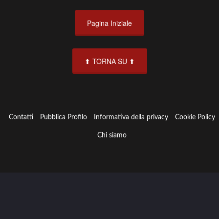
regione
▼
Pagina Iniziale
Abruzzo
Basilicata
Calabria
⬆ TORNA SU ⬆
Campania
Emilia
Romagna
Friuli
Contatti
Pubblica Profilo
Informativa della privacy
Cookie Policy
Venezia
Giulia
Chi siamo
Lazio
Liguria
Lombardia
Marche
Molise
Piemonte